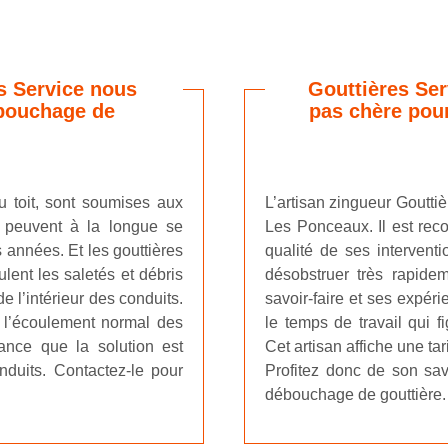
s Service nous
Gouttières Ser
 bouchage de
pas chère pou
u toit, sont soumises aux
L’artisan zingueur Gouttiè
s peuvent à la longue se
Les Ponceaux. Il est rec
 années. Et les gouttières
qualité de ses interventi
ulent les saletés et débris
désobstruer très rapide
 l’intérieur des conduits.
savoir-faire et ses expérie
l’écoulement normal des
le temps de travail qui fi
ance que la solution est
Cet artisan affiche une ta
onduits. Contactez-le pour
Profitez donc de son savo
débouchage de gouttière.