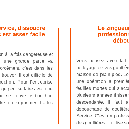
ervice, dissoudre
Le zingueur
 est assez facile
professionn
débou
n à la fois dangereuse et
Vous pensez avoir fait
ù une grande partie va
nettoyage de vos gouttièr
Forcément, c’est dans les
maison de plain-pied. Le
rouver. Il est difficile de
une opération à premièr
uchon. Pour l’entreprise
feuilles mortes qui s’ac
age peut se faire avec une
plusieurs années finissen
où se trouve le bouchon
descendante. Il faut 
dre ou supprimer. Faites
débouchage de gouttière
Service. C’est un profess
des gouttières. Il utilise 