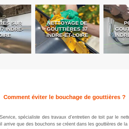
ES SUR
NETTOYAGE DE
PO
 INDRE-
GOUTTIÈRES 37
GOUTT
IRE
INDRE-ET-LOIRE
INDRE
Comment éviter le bouchage de gouttières ?
Service, spécialiste des travaux d’entretien de toit par le net
il arrive que des bouchons se créent dans les gouttières de la 