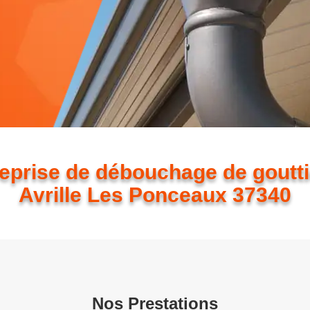
eprise de débouchage de goutt
Avrille Les Ponceaux 37340
Nos Prestations