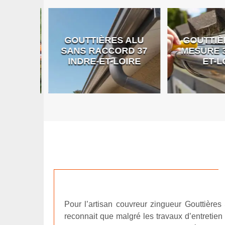
GOUTTIÈRES ALU
GOUTTIÈR
E DE
SANS RACCORD 37
MESURE 37
RE
INDRE-ET-LOIRE
ET-LO
Pour l’artisan couvreur zingueur Gouttières 
reconnait que malgré les travaux d’entretien 