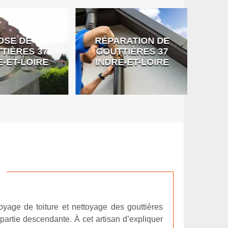
SE DE
RÉPARATION DE
DÉB
IÈRES 37
GOUTTIÈRES 37
G
-ET-LOIRE
INDRE-ET-LOIRE
toyage de toiture et nettoyage des gouttières
partie descendante. À cet artisan d’expliquer