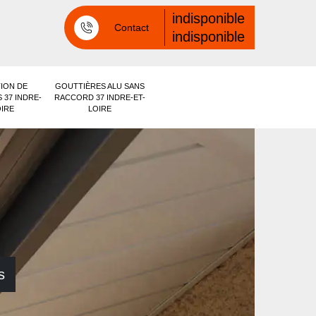
indisponible
Contact
indisponible
ION DE
GOUTTIÈRES ALU SANS
 37 INDRE-
RACCORD 37 INDRE-ET-
OIRE
LOIRE
s