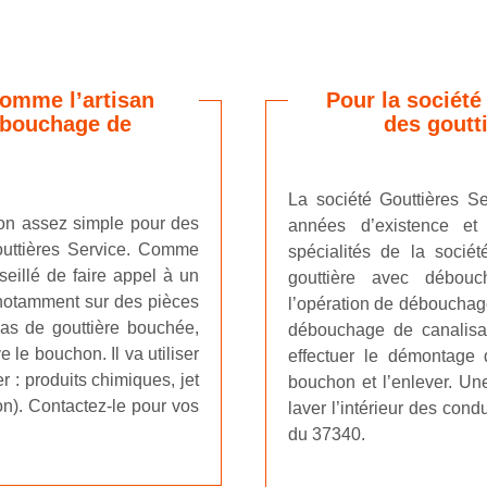
comme l’artisan
Pour la société
ébouchage de
des goutti
La société Gouttières S
ion assez simple pour des
années d’existence et
outtières Service. Comme
spécialités de la sociét
nseillé de faire appel à un
gouttière avec débouc
 notamment sur des pièces
l’opération de débouchag
cas de gouttière bouchée,
débouchage de canalisati
 le bouchon. Il va utiliser
effectuer le démontage d
 : produits chimiques, jet
bouchon et l’enlever. Une
on). Contactez-le pour vos
laver l’intérieur des condu
du 37340.