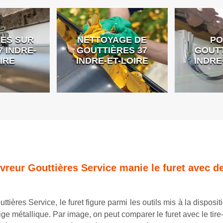
ES SUR
NETTOYAGE DE
PO
 INDRE-
GOUTTIÈRES 37
GOUTT
IRE
INDRE-ET-LOIRE
INDRE
vreur Gouttières Service manie le furet avec de
ttières Service, le furet figure parmi les outils mis à la dispos
ige métallique. Par image, on peut comparer le furet avec le tire