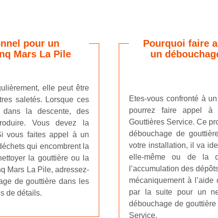
onnel pour un
Pourquoi faire 
nq Mars La Pile
un débouchage
ulièrement, elle peut être
Etes-vous confronté à u
tres saletés. Lorsque ces
pourrez faire appel à 
u dans la descente, des
Gouttières Service. Ce pr
oduire. Vous devez la
débouchage de gouttière
i vous faites appel à un
votre installation, il va i
 déchets qui encombrent la
elle-même ou de la d
nettoyer la gouttière ou la
l’accumulation des dépôts
inq Mars La Pile, adressez-
mécaniquement à l’aide d’
age de gouttière dans les
par la suite pour un n
s de détails.
débouchage de gouttière r
Service.