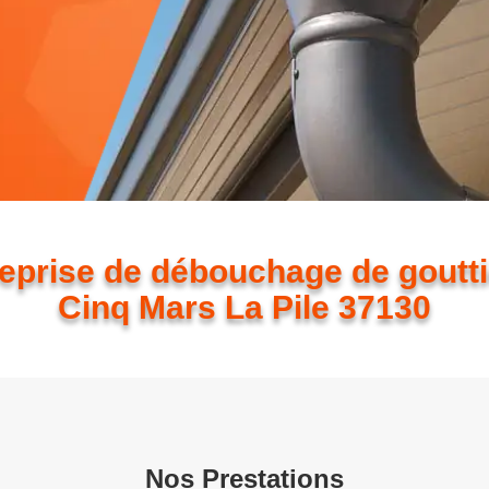
eprise de débouchage de goutt
Cinq Mars La Pile 37130
Nos Prestations