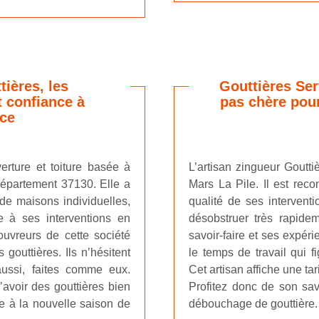
ières, les
Gouttières Ser
t confiance à
pas chère pou
ice
erture et toiture basée à
L’artisan zingueur Goutti
département 37130. Elle a
Mars La Pile. Il est rec
 de maisons individuelles,
qualité de ses interventi
 à ses interventions en
désobstruer très rapide
ouvreurs de cette société
savoir-faire et ses expérie
gouttières. Ils n’hésitent
le temps de travail qui fi
aussi, faites comme eux.
Cet artisan affiche une ta
’avoir des gouttières bien
Profitez donc de son savo
ace à la nouvelle saison de
débouchage de gouttière.