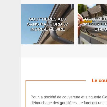
GOUTTIÈRES ALU
GOUTTIÈR
E DE
SANS RACCORD 37
MESURE 37
RE
INDRE-ET-LOIRE
ET-LO
Le cou
Pour la société de couverture et zinguerie Gou
débouchage des gouttières. Le furet est une t