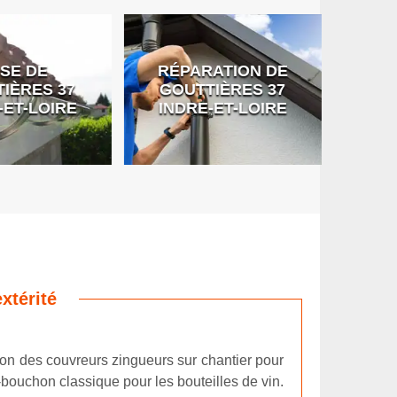
SE DE
RÉPARATION DE
DÉB
IÈRES 37
GOUTTIÈRES 37
G
-ET-LOIRE
INDRE-ET-LOIRE
xtérité
ition des couvreurs zingueurs sur chantier pour
-bouchon classique pour les bouteilles de vin.