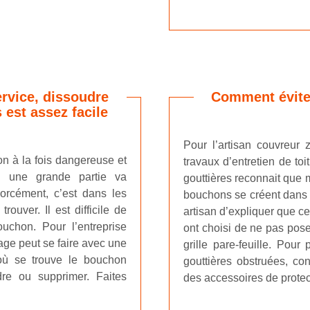
ervice, dissoudre
Comment éviter
 est assez facile
Pour l’artisan couvreur 
n à la fois dangereuse et
travaux d’entretien de toi
ù une grande partie va
gouttières reconnait que m
Forcément, c’est dans les
bouchons se créent dans l
rouver. Il est difficile de
artisan d’expliquer que ce
uchon. Pour l’entreprise
ont choisi de ne pas pos
age peut se faire avec une
grille pare-feuille. Pour
où se trouve le bouchon
gouttières obstruées, co
dre ou supprimer. Faites
des accessoires de protec