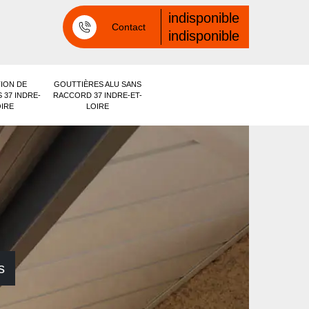
indisponible
Contact
indisponible
ION DE
GOUTTIÈRES ALU SANS
 37 INDRE-
RACCORD 37 INDRE-ET-
OIRE
LOIRE
s