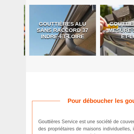
GOUTTIÈRES ALU
GOUTTIÈR
E DE
SANS RACCORD 37
MESURE 37
RE
INDRE-ET-LOIRE
ET-LO
Pour déboucher les gout
Gouttières Service est une société de couver
des propriétaires de maisons individuelles,