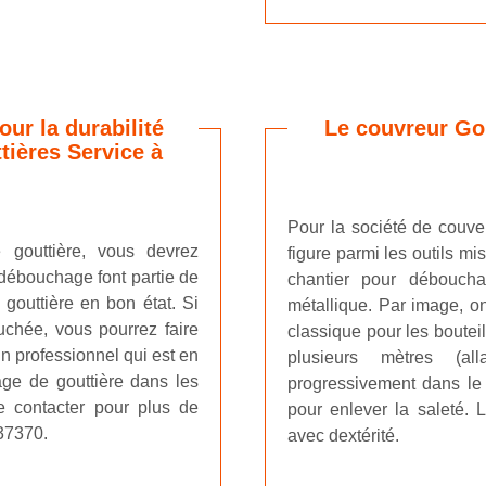
ur la durabilité
Le couvreur Gou
ttières Service à
Pour la société de couver
 gouttière, vous devrez
figure parmi les outils mi
e débouchage font partie de
chantier pour déboucha
 gouttière en bon état. Si
métallique. Par image, on
uchée, vous pourrez faire
classique pour les bouteil
n professionnel qui est en
plusieurs mètres (al
e de gouttière dans les
progressivement dans le c
le contacter pour plus de
pour enlever la saleté. 
 37370.
avec dextérité.