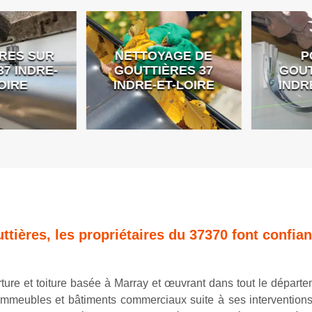
ES SUR
NETTOYAGE DE
PO
 INDRE-
GOUTTIÈRES 37
GOUTT
IRE
INDRE-ET-LOIRE
INDRE
tières, les propriétaires du 37370 font confia
ture et toiture basée à Marray et œuvrant dans tout le départe
 immeubles et bâtiments commerciaux suite à ses interventions 