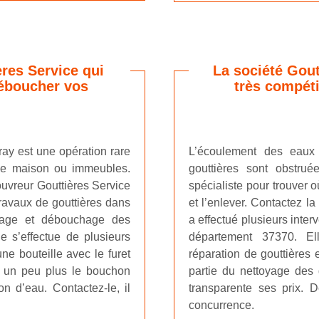
res Service qui
La société Gout
déboucher vos
très compéti
ray est une opération rare
L’écoulement des eaux 
s de maison ou immeubles.
gouttières sont obstrué
ouvreur Gouttières Service
spécialiste pour trouver 
travaux de gouttières dans
et l’enlever. Contactez la
yage et débouchage des
a effectué plusieurs inte
e s’effectue de plusieurs
département 37370. El
e bouteille avec le furet
réparation de gouttières 
e un peu plus le bouchon
partie du nettoyage des 
on d’eau. Contactez-le, il
transparente ses prix. D
concurrence.