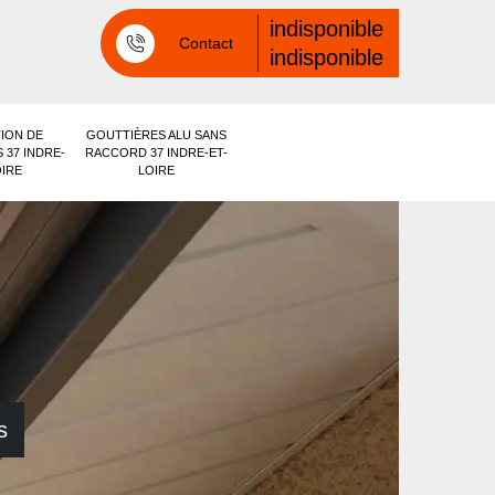
indisponible
Contact
indisponible
ION DE
GOUTTIÈRES ALU SANS
 37 INDRE-
RACCORD 37 INDRE-ET-
OIRE
LOIRE
s