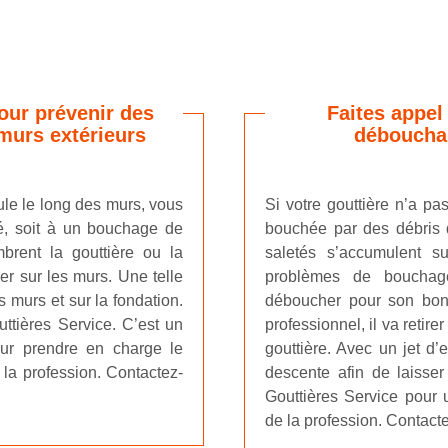
our prévenir des
Faites appel
urs extérieurs
débouchag
ule le long des murs, vous
Si votre gouttière n’a pa
té, soit à un bouchage de
bouchée par des débris d
brent la gouttière ou la
saletés s’accumulent s
er sur les murs. Une telle
problèmes de bouchag
 murs et sur la fondation.
déboucher pour son bon 
ttières Service. C’est un
professionnel, il va reti
ur prendre en charge le
gouttière. Avec un jet d’e
la profession. Contactez-
descente afin de laisser
Gouttières Service pour 
de la profession. Contacte