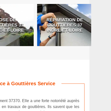
SE DE
RÉPARATION DE
DÉB
IÈRES 37
GOUTTIÈRES 37
G
-ET-LOIRE
INDRE-ET-LOIRE
nce à Gouttières Service
ment 37370. Elle a une forte notoriété auprès
en travaux de gouttières. Ils savent que les