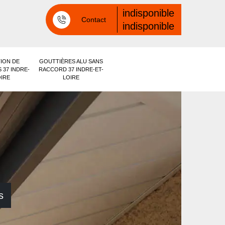
indisponible
Contact
indisponible
ION DE
GOUTTIÈRES ALU SANS
 37 INDRE-
RACCORD 37 INDRE-ET-
OIRE
LOIRE
s