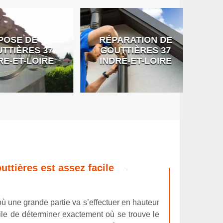
SE DE
RÉPARATION DE
DÉB
IÈRES 37
GOUTTIÈRES 37
G
-ET-LOIRE
INDRE-ET-LOIRE
ttières est assez facile
ù une grande partie va s’effectuer en hauteur
icile de déterminer exactement où se trouve le