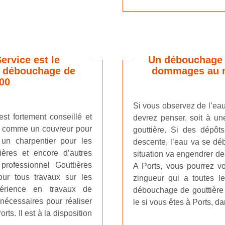
ervice est le
Un débouchage d
n débouchage de
dommages au n
00
Si vous observez de l’eau
est fortement conseillé et
devrez penser, soit à un
el comme un couvreur pour
gouttière. Si des dépôt
 un charpentier pour les
descente, l’eau va se déb
ières et encore d’autres
situation va engendrer de
professionnel Gouttières
A Ports, vous pourrez vo
our tous travaux sur les
zingueur qui a toutes 
périence en travaux de
débouchage de gouttière 
 nécessaires pour réaliser
le si vous êtes à Ports, d
s. Il est à la disposition