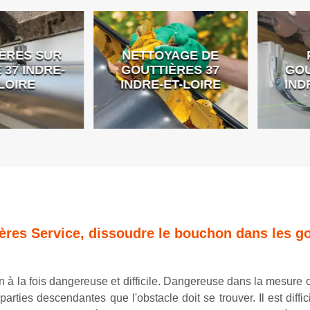
ES SUR
NETTOYAGE DE
PO
 INDRE-
GOUTTIÈRES 37
GOUTT
IRE
INDRE-ET-LOIRE
INDRE
ières Service, dissoudre le bouchon dans les gou
 à la fois dangereuse et difficile. Dangereuse dans la mesure o
arties descendantes que l'obstacle doit se trouver. Il est diff