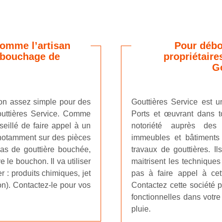
comme l’artisan
Pour débo
ébouchage de
propriétaire
Go
ion assez simple pour des
Gouttières Service est u
outtières Service. Comme
Ports et œuvrant dans t
nseillé de faire appel à un
notoriété auprès des 
 notamment sur des pièces
immeubles et bâtiments
cas de gouttière bouchée,
travaux de gouttières. I
 le bouchon. Il va utiliser
maitrisent les techniques
 : produits chimiques, jet
pas à faire appel à cet
on). Contactez-le pour vos
Contactez cette société p
fonctionnelles dans votre 
pluie.