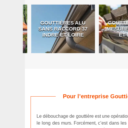
GOUTTIÈRES ALU
GOUTTIÈR
E DE
SANS RACCORD 37
MESURE 37
RE
INDRE-ET-LOIRE
ET-LO
Pour l’entreprise Goutt
Le débouchage de gouttière est une opération
le long des murs. Forcément, c’est dans les p