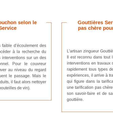
ouchon selon le
Gouttières Ser
Service
pas chère pou
s faible d’écoulement des
L’artisan zingueur Gouttiè
rocéder à la recherche du
Il est reconnu dans tout
 interventions sur un des
interventions en travaux s
onnel. Pour le couvreur
rapidement tous types de
ouver au niveau du regard
expériences, il arrive à tr
ruent le passage. Mais le
qui figure dans la tarific
its, il faut alors nettoyer
une tarification pas chèr
outeilles de vin).
son savoir-faire et de s
gouttière.