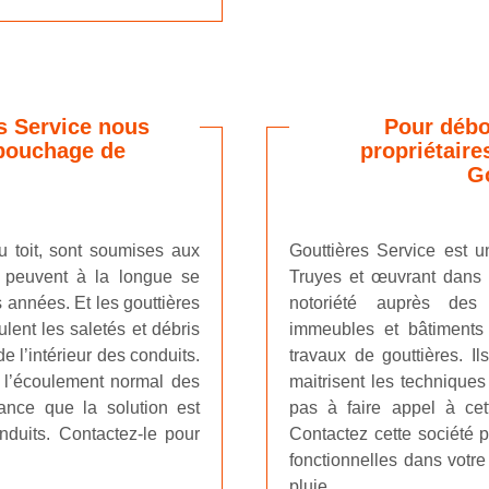
s Service nous
Pour débo
 bouchage de
propriétaire
Go
u toit, sont soumises aux
Gouttières Service est u
s peuvent à la longue se
Truyes et œuvrant dans t
 années. Et les gouttières
notoriété auprès des 
ulent les saletés et débris
immeubles et bâtiments
 l’intérieur des conduits.
travaux de gouttières. I
l’écoulement normal des
maitrisent les techniques
ance que la solution est
pas à faire appel à cet
onduits. Contactez-le pour
Contactez cette société p
fonctionnelles dans votre 
pluie.