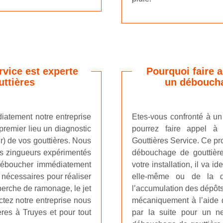
rvice est experte
Pourquoi faire 
ttières
un déboucha
iatement notre entreprise
Etes-vous confronté à u
premier lieu un diagnostic
pourrez faire appel à 
eur) de vos gouttières. Nous
Gouttières Service. Ce pr
rs zingueurs expérimentés
débouchage de gouttière
 déboucher immédiatement
votre installation, il va i
 nécessaires pour réaliser
elle-même ou de la d
 perche de ramonage, le jet
l’accumulation des dépôts
ctez notre entreprise nous
mécaniquement à l’aide d’
es à Truyes et pour tout
par la suite pour un n