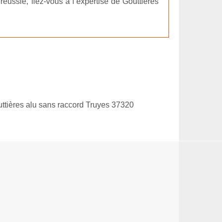
éussie, fiez-vous à l’expertise de Gouttières
ttières alu sans raccord Truyes 37320