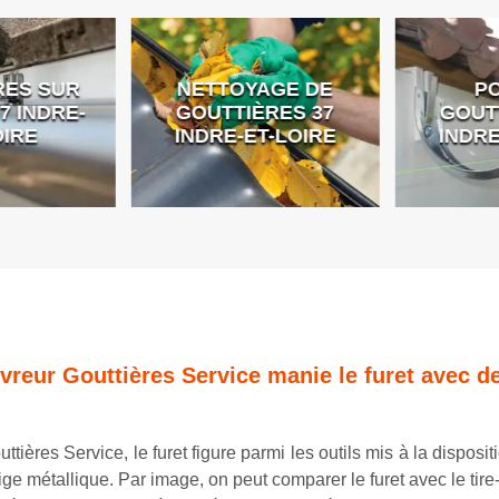
ES SUR
NETTOYAGE DE
PO
 INDRE-
GOUTTIÈRES 37
GOUTT
IRE
INDRE-ET-LOIRE
INDRE
vreur Gouttières Service manie le furet avec de
ttières Service, le furet figure parmi les outils mis à la dispos
ige métallique. Par image, on peut comparer le furet avec le tire