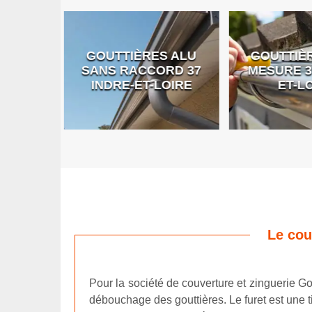
GOUTTIÈRES ALU
GOUTTIÈR
E DE
SANS RACCORD 37
MESURE 37
RE
INDRE-ET-LOIRE
ET-LO
Le cou
Pour la société de couverture et zinguerie Gou
débouchage des gouttières. Le furet est une t