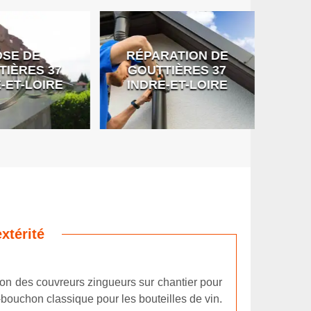
SE DE
RÉPARATION DE
DÉB
IÈRES 37
GOUTTIÈRES 37
G
-ET-LOIRE
INDRE-ET-LOIRE
xtérité
ition des couvreurs zingueurs sur chantier pour
-bouchon classique pour les bouteilles de vin.