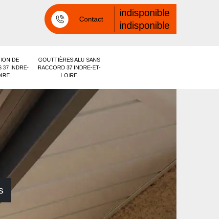
indisponible
Contact
indisponible
ION DE
GOUTTIÈRES ALU SANS
 37 INDRE-
RACCORD 37 INDRE-ET-
OIRE
LOIRE
s