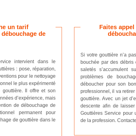
he un tarif
Faites appel
r débouchage de
débouchag
Si votre gouttière n’a pa
rvice intervient dans le
bouchée par des débris d
tières : pose, réparation,
saletés s’accumulent s
rventions pour le nettoyage
problèmes de bouchag
ionnel le plus expérimenté
déboucher pour son bon 
outtière. Il offre et son
professionnel, il va reti
années d’expérience, mais
gouttière. Avec un jet d’e
rvention de débouchage de
descente afin de laisser
otionnel permanent pour
Gouttières Service pour 
chage de gouttière dans le
de la profession. Contacte