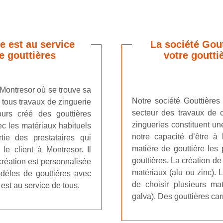
e est au service
La société Gou
e gouttières
votre goutti
 Montresor où se trouve sa
Notre société Gouttière
 tous travaux de zinguerie
secteur des travaux de c
ours créé des gouttières
zingueries constituent un
ec les matériaux habituels
notre capacité d’être à
rtie des prestataires qui
matière de gouttière les
le client à Montresor. Il
gouttières. La création d
création est personnalisée
matériaux (alu ou zinc). L
odèles de gouttières avec
de choisir plusieurs mat
 est au service de tous.
galva). Des gouttières ca