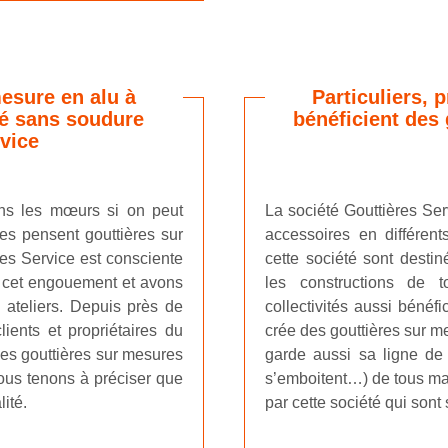
esure en alu à
Particuliers, 
té sans soudure
bénéficient des 
vice
ans les mœurs si on peut
La société Gouttières Serv
res pensent gouttières sur
accessoires en différent
res Service est consciente
cette société sont destin
e cet engouement et avons
les constructions de tou
 ateliers. Depuis près de
collectivités aussi bénéfi
ients et propriétaires du
crée des gouttières sur me
des gouttières sur mesures
garde aussi sa ligne de 
Nous tenons à préciser que
s’emboitent…) de tous mat
ité.
par cette société qui sont 