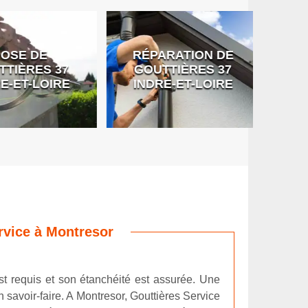
SE DE
RÉPARATION DE
DÉB
IÈRES 37
GOUTTIÈRES 37
G
-ET-LOIRE
INDRE-ET-LOIRE
rvice à Montresor
st requis et son étanchéité est assurée. Une
 savoir-faire. A Montresor, Gouttières Service