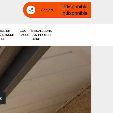
indisponible
Contact
indisponible
ION DE
GOUTTIÈRES ALU SANS
 37 INDRE-
RACCORD 37 INDRE-ET-
OIRE
LOIRE
s