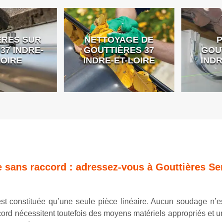
ES SUR
NETTOYAGE DE
PO
 INDRE-
GOUTTIÈRES 37
GOUTT
IRE
INDRE-ET-LOIRE
INDRE
e sans raccord : adressez-vous à Gouttières Se
est constituée qu’une seule pièce linéaire. Aucun soudage n’e
cord nécessitent toutefois des moyens matériels appropriés et un