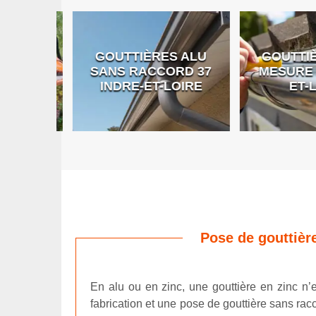
GOUTTIÈRES ALU
GOUTTIÈR
E DE
SANS RACCORD 37
MESURE 37
RE
INDRE-ET-LOIRE
ET-LO
Pose de gouttièr
En alu ou en zinc, une gouttière en zinc n’
fabrication et une pose de gouttière sans rac