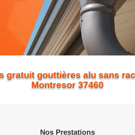
s gratuit gouttières alu sans ra
Montresor 37460
Nos Prestations