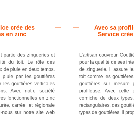
ice crée des
Avec sa profi
es en zinc
Service crée
t partie des zingueries et
L’artisan couvreur Goutti
éité du toit. Le rôle des
pour la qualité de ses int
ux de pluie en deux temps.
de zinguerie. Il assure le
 pluie par les gouttières
toit comme les gouttières.
 les gouttières verticales
gouttières sur mesure 
ons. Avec notre société
profileuse. Avec cette p
res fonctionnelles en zinc
corniche de deux types,
urée, carrée, et régionale
rectangulaires, des goutt
z-nous sur notre site web
types de gouttières, il p