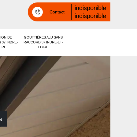
indisponible
Contact
indisponible
ION DE
GOUTTIÈRES ALU SANS
 37 INDRE-
RACCORD 37 INDRE-ET-
OIRE
LOIRE
s