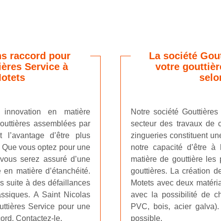
ns raccord pour
La société Gou
ières Service à
votre gouttiè
Motets
selo
 innovation en matière
Notre société Gouttière
gouttières assemblées par
secteur des travaux de c
 l’avantage d’être plus
zingueries constituent un
e. Que vous optez pour une
notre capacité d’être à
, vous serez assuré d’une
matière de gouttière les
e en matière d’étanchéité.
gouttières. La création 
s suite à des défaillances
Motets avec deux matériau
ssiques. A Saint Nicolas
avec la possibilité de ch
uttières Service pour une
PVC, bois, acier galva)
cord. Contactez-le.
possible.