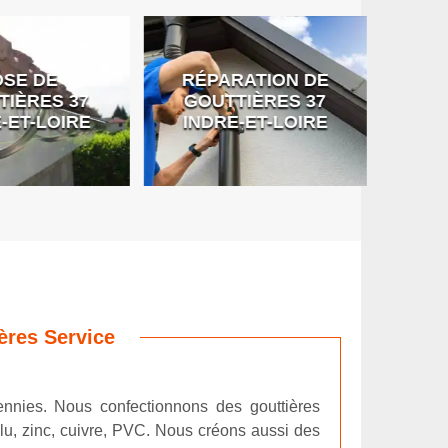
SE DE
RÉPARATION DE
DÉB
IÈRES 37
GOUTTIÈRES 37
G
-ET-LOIRE
INDRE-ET-LOIRE
ères Service
ennies. Nous confectionnons des gouttières
alu, zinc, cuivre, PVC. Nous créons aussi des