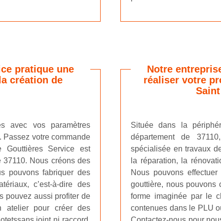
ice pratique une
Notre entrepris
la création de
réaliser votre pr
Saint
es avec vos paramètres
Située dans la périphé
is. Passez votre commande
département de 37110, 
se Gouttières Service est
spécialisée en travaux de
le 37110. Nous créons des
la réparation, la rénova
us pouvons fabriquer des
Nous pouvons effectuer
tériaux, c’est-à-dire des
gouttière, nous pouvons c
s pouvez aussi profiter de
forme imaginée par le cl
 atelier pour créer des
contenues dans le PLU ou 
tetssans joint ni raccord.
Contactez-nous pour nous 