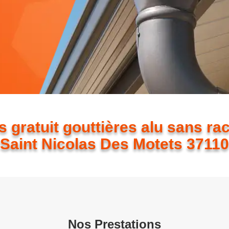
s gratuit gouttières alu sans ra
Saint Nicolas Des Motets 37110
Nos Prestations