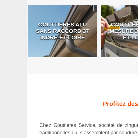
GOUTTIÈRES ALU
GOUTTIÈR
E DE
SANS RACCORD 37
MESURE 37
RE
INDRE-ET-LOIRE
ET-LO
Profitez de
Chez Gouttières Service, société de zingu
traditionnelles qui s’assemblent par soudure