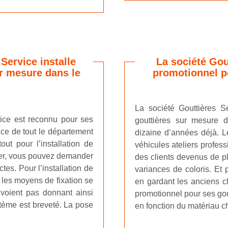
Service installe
La société Gou
ur mesure dans le
promotionnel p
La société Gouttières Se
rvice est reconnu pour ses
gouttières sur mesure 
ice de tout le département
dizaine d’années déjà. Le
ut pour l’installation de
véhicules ateliers profes
ier, vous pouvez demander
des clients devenus de p
tes. Pour l’installation de
variances de coloris. Et p
 les moyens de fixation se
en gardant les anciens cl
e voient pas donnant ainsi
promotionnel pour ses gout
ystème est breveté. La pose
en fonction du matériau ch