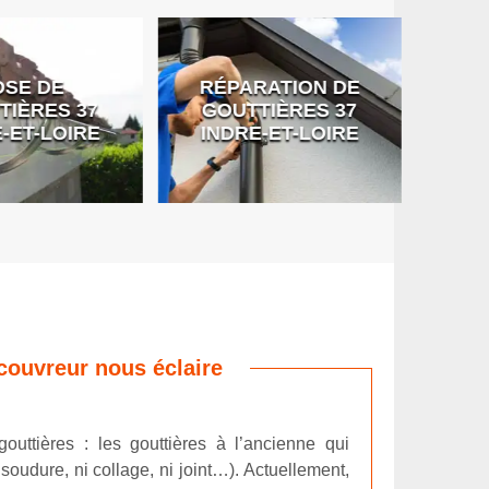
SE DE
RÉPARATION DE
DÉB
IÈRES 37
GOUTTIÈRES 37
G
-ET-LOIRE
INDRE-ET-LOIRE
couvreur nous éclaire
outtières : les gouttières à l’ancienne qui
oudure, ni collage, ni joint…). Actuellement,