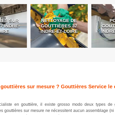
ES SUR
NETTOYAGE DE
PO
 INDRE-
GOUTTIÈRES 37
GOUTT
IRE
INDRE-ET-LOIRE
INDRE
 gouttières sur mesure ? Gouttières Service le 
ialiste en gouttière, il existe grosso modo deux types de g
es gouttières sur mesure ne nécessitent aucun assemblage (ni s