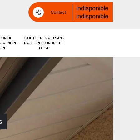
indisponible
Contact
indisponible
ION DE
GOUTTIÈRES ALU SANS
 37 INDRE-
RACCORD 37 INDRE-ET-
OIRE
LOIRE
s