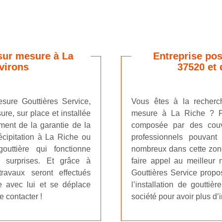
sur mesure à La
Entreprise pos
virons
37520 et 
sure Gouttières Service,
Vous êtes à la recherc
ure, sur place et installée
mesure à La Riche ? Fa
ment de la garantie de la
composée par des couvre
écipitation à La Riche ou
professionnels pouvant
outtière qui fonctionne
nombreux dans cette zone
s surprises. Et grâce à
faire appel au meilleur n
travaux seront effectués
Gouttières Service propo
re avec lui et se déplace
l’installation de goutti
e contacter !
société pour avoir plus d’