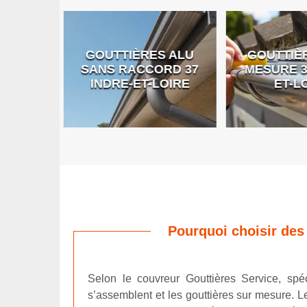
GOUTTIÈRES ALU
GOUTTIÈR
E DE
SANS RACCORD 37
MESURE 37
RE
INDRE-ET-LOIRE
ET-LO
Pourquoi choisir des
Selon le couvreur Gouttières Service, spéc
s’assemblent et les gouttières sur mesure. L