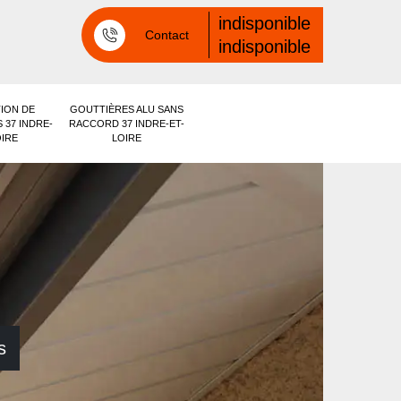
indisponible
Contact
indisponible
ION DE
GOUTTIÈRES ALU SANS
 37 INDRE-
RACCORD 37 INDRE-ET-
OIRE
LOIRE
s