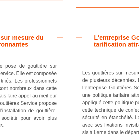
e sur mesure du
L’entreprise G
ironnantes
tarification at
e pose de gouttière sur
Les gouttières sur mesur
Service. Elle est composée
de plusieurs décennies.
tifiés. Les professionnels
l’entreprise Gouttières S
 sont nombreux dans cette
une politique tarifaire at
ais faire appel au meilleur
appliqué cette politique p
 Gouttières Service propose
cette technique de confec
installation de gouttière.
sécurité en étanchéité. L
société pour avoir plus
avec ses fixations invisi
s.
sis à Lerne dans le dépar