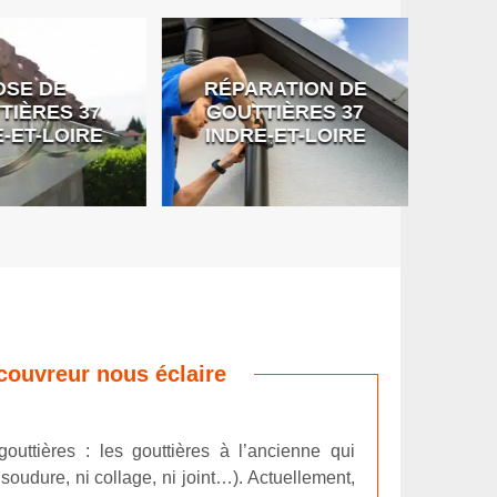
SE DE
RÉPARATION DE
DÉB
IÈRES 37
GOUTTIÈRES 37
G
-ET-LOIRE
INDRE-ET-LOIRE
couvreur nous éclaire
outtières : les gouttières à l’ancienne qui
oudure, ni collage, ni joint…). Actuellement,