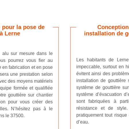
 pour la pose de
Conception 
 à Lerne
installation de 
en alu sur mesure dans le
Les habitants de Lerne 
ous pourrez vous fier au
impeccable, surtout en hi
e en fabrication et en pose
évitent ainsi des problèm
isera une prestation selon
installation de gouttière
 Avec des moyens matériels
système de gouttière su
quipe formée et qualifiée
système d’évacuation d’
tre gouttière sur chantier
sont fabriquées à part
ion pour vous créer des
résistance et de style
elles. N’hésitez pas à le
pratiquement tout risque 
ans le 37500.
d’eau.