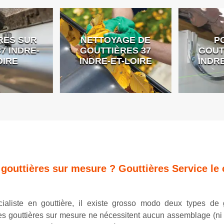
ES SUR
NETTOYAGE DE
PO
 INDRE-
GOUTTIÈRES 37
GOUTT
IRE
INDRE-ET-LOIRE
INDRE
 gouttières sur mesure ? Gouttières Service le 
ialiste en gouttière, il existe grosso modo deux types de g
es gouttières sur mesure ne nécessitent aucun assemblage (ni s