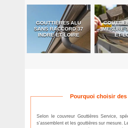
GOUTTIÈRES ALU
GOUTTIÈR
E DE
SANS RACCORD 37
MESURE 37
RE
INDRE-ET-LOIRE
ET-LO
Pourquoi choisir des
Selon le couvreur Gouttières Service, spéc
s’assemblent et les gouttières sur mesure. L