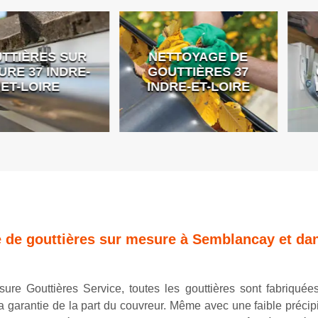
ES SUR
NETTOYAGE DE
PO
 INDRE-
GOUTTIÈRES 37
GOUTT
IRE
INDRE-ET-LOIRE
INDRE
 de gouttières sur mesure à Semblancay et dan
ure Gouttières Service, toutes les gouttières sont fabriquées
a garantie de la part du couvreur. Même avec une faible précip