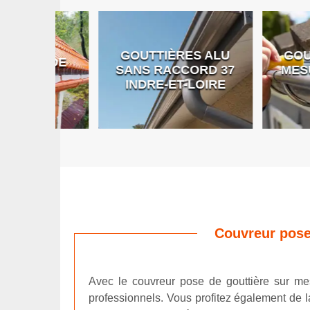
GOUTTIÈRES ALU
GOUTTIÈR
E DE
SANS RACCORD 37
MESURE 37
RE
INDRE-ET-LOIRE
ET-LO
Couvreur pose
Avec le couvreur pose de gouttière sur mes
professionnels. Vous profitez également de l