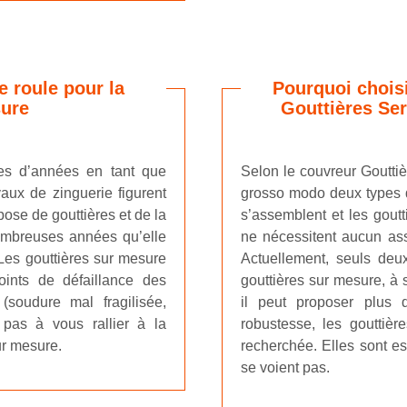
e roule pour la
Pourquoi choisi
sure
Gouttières Ser
nes d’années en tant que
Selon le couvreur Gouttièr
vaux de zinguerie figurent
grosso modo deux types de
pose de gouttières et de la
s’assemblent et les gout
 nombreuses années qu’elle
ne nécessitent aucun ass
 Les gouttières sur mesure
Actuellement, seuls deux
oints de défaillance des
gouttières sur mesure, à s
soudure mal fragilisée,
il peut proposer plus 
pas à vous rallier à la
robustesse, les gouttièr
ur mesure.
recherchée. Elles sont es
se voient pas.