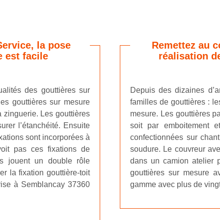
Service, la pose
Remettez au co
 est facile
réalisation 
ualités des gouttières sur
Depuis des dizaines d’a
les gouttières sur mesure
familles de gouttières : l
 zinguerie. Les gouttières
mesure. Les gouttières p
urer l’étanchéité. Ensuite
soit par emboitement e
ixations sont incorporées à
confectionnées sur chanti
voit pas ces fixations de
soudure. Le couvreur avec
ons jouent un double rôle
dans un camion atelier 
 la fixation gouttière-toit
gouttières sur mesure av
eprise à Semblancay 37360
gamme avec plus de vingt 