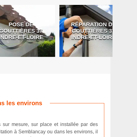
SE DE
RÉPARATION DE
DÉB
IÈRES 37
GOUTTIÈRES 37
G
-ET-LOIRE
INDRE-ET-LOIRE
s les environs
 sur mesure, sur place et installée par des
itation à Semblancay ou dans les environs, il