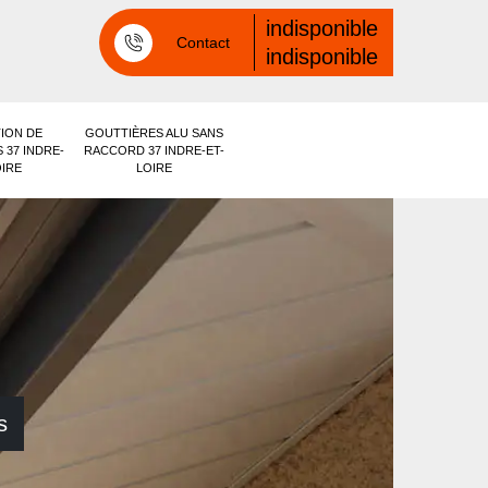
indisponible
Contact
indisponible
ION DE
GOUTTIÈRES ALU SANS
 37 INDRE-
RACCORD 37 INDRE-ET-
OIRE
LOIRE
s