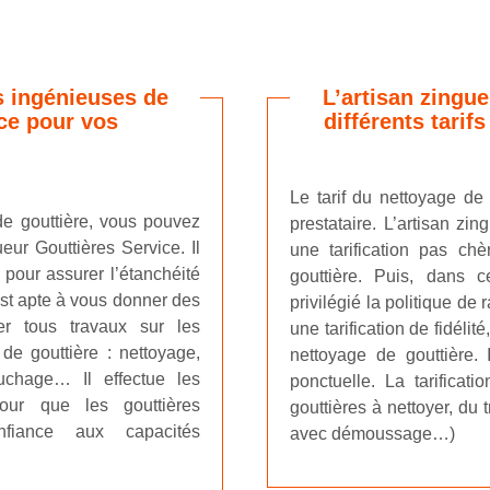
s ingénieuses de
L’artisan zingu
ice pour vos
différents tarif
Le tarif du nettoyage de 
de gouttière, vous pouvez
prestataire. L’artisan zi
eur Gouttières Service. Il
une tarification pas ch
 pour assurer l’étanchéité
gouttière. Puis, dans ce
l est apte à vous donner des
privilégié la politique de
er tous travaux sur les
une tarification de fidélit
 de gouttière : nettoyage,
nettoyage de gouttière. I
chage… Il effectue les
ponctuelle. La tarificat
pour que les gouttières
gouttières à nettoyer, du
onfiance aux capacités
avec démoussage…)