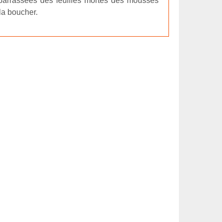
ébarrassées des feuilles mortes des mousses
la boucher.