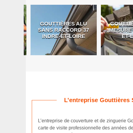
GOUTTIÈRES ALU
GOUTTIÈR
E DE
SANS RACCORD 37
MESURE 37
RE
INDRE-ET-LOIRE
ET-LO
L’entreprise Gouttières 
L’entreprise de couverture et de zinguerie Gou
carte de visite professionnelle des années de 