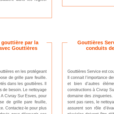
 gouttière par la
Gouttières Ser
 avec Gouttières
conduits de
outtières en les protégeant
Gouttières Service est co
ose de grille pare feuille.
Il connait l’importance de
és dans les gouttières. Il
et bien d’autres élém
cas de besoin. Le nettoyage
constructions à Civray Su
é. A Civray Sur Esves, pour
domaine des zingueries. D
e de grille pare feuille,
sont pas rares, le nettoy
e. Contactez-le pour plus
assurent son rôle d’év