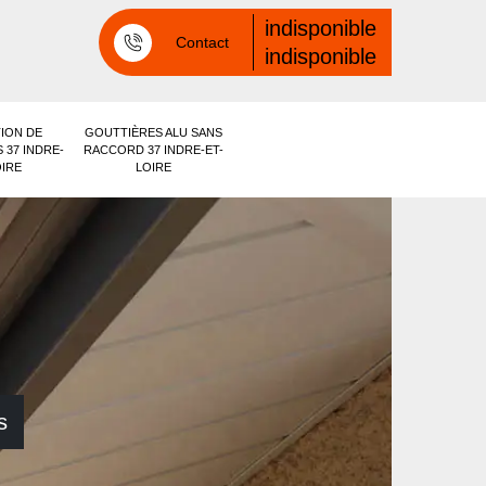
indisponible
Contact
indisponible
ION DE
GOUTTIÈRES ALU SANS
 37 INDRE-
RACCORD 37 INDRE-ET-
OIRE
LOIRE
s