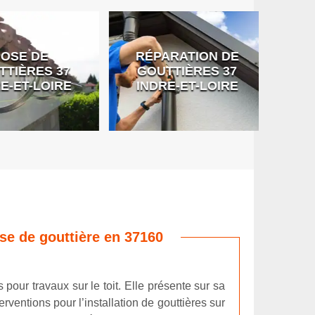
SE DE
RÉPARATION DE
DÉB
IÈRES 37
GOUTTIÈRES 37
G
-ET-LOIRE
INDRE-ET-LOIRE
ose de gouttière en 37160
 pour travaux sur le toit. Elle présente sur sa
rventions pour l’installation de gouttières sur