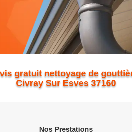
vis gratuit nettoyage de gouttiè
Civray Sur Esves 37160
Nos Prestations