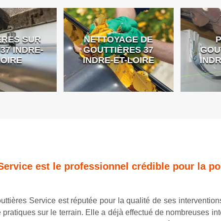
ES SUR
NETTOYAGE DE
PO
 INDRE-
GOUTTIÈRES 37
GOUTT
IRE
INDRE-ET-LOIRE
INDRE
Service est le professionnel crédible pour la p
ttières Service est réputée pour la qualité de ses interventions
pratiques sur le terrain. Elle a déjà effectué de nombreuses inte