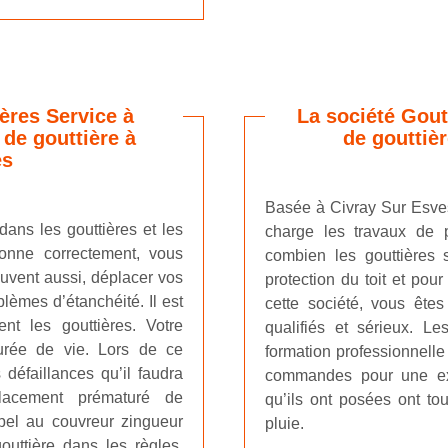
ères Service à
La société Gout
de gouttière à
de gouttiè
es
Basée à Civray Sur Esves
ans les gouttières et les
charge les travaux de p
tionne correctement, vous
combien les gouttières
uvent aussi, déplacer vos
protection du toit et pour
lèmes d’étanchéité. Il est
cette société, vous êtes
ent les gouttières. Votre
qualifiés et sérieux. L
durée de vie. Lors de ce
formation professionnelle
 défaillances qu’il faudra
commandes pour une exc
lacement prématuré de
qu’ils ont posées ont t
appel au couvreur zingueur
pluie.
outtière dans les règles.