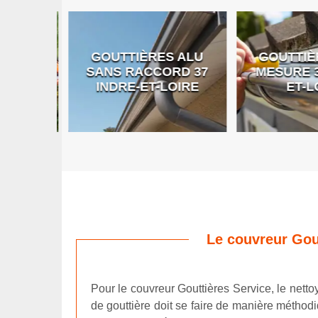
GOUTTIÈRES ALU
GOUTTIÈR
E DE
SANS RACCORD 37
MESURE 37
RE
INDRE-ET-LOIRE
ET-LO
Le couvreur Gou
Pour le couvreur Gouttières Service, le nettoy
de gouttière doit se faire de manière méthodi