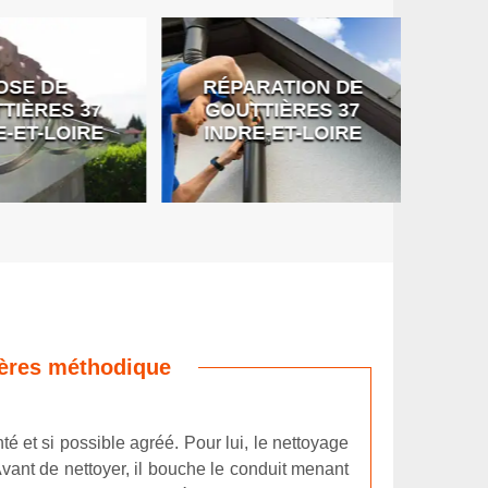
SE DE
RÉPARATION DE
DÉB
IÈRES 37
GOUTTIÈRES 37
G
-ET-LOIRE
INDRE-ET-LOIRE
ières méthodique
té et si possible agréé. Pour lui, le nettoyage
Avant de nettoyer, il bouche le conduit menant