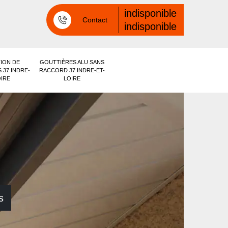
indisponible
Contact
indisponible
ION DE
GOUTTIÈRES ALU SANS
 37 INDRE-
RACCORD 37 INDRE-ET-
OIRE
LOIRE
s