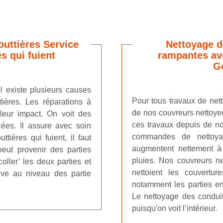
outtières Service
Nettoyage d
s qui fuient
rampantes ave
Go
Il existe plusieurs causes
Pour tous travaux de nett
tières. Les réparations à
de nos couvreurs nettoyeu
leur impact. On voit des
ces travaux depuis de n
cées. Il assure avec soin
commandes de nettoy
tières qui fuient, il faut
augmentent nettement à 
 peut provenir des parties
pluies. Nos couvreurs net
coller’ les deux parties et
nettoient les couvertu
ouve au niveau des partie
notamment les parties en
Le nettoyage des conduit
puisqu'on voit l’intérieur.