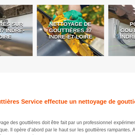
ES SUR
NETTOYAGE DE
PO
 INDRE-
GOUTTIÈRES 37
GOUTT
IRE
INDRE-ET-LOIRE
INDRE
ttières Service effectue un nettoyage de goutt
age des gouttières doit être fait par un professionnel expérimen
que. Il opère d’abord par le haut sur les gouttières rampantes. 