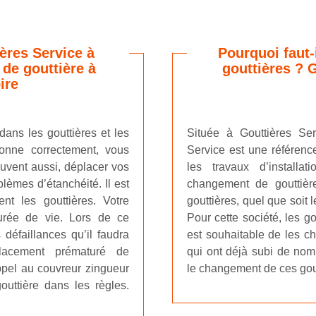
ères Service à
Pourquoi faut-
de gouttière à
gouttières ? 
ire
ans les gouttières et les
Située à Gouttières Se
tionne correctement, vous
Service est une référence
uvent aussi, déplacer vos
les travaux d’installa
lèmes d’étanchéité. Il est
changement de gouttière
ent les gouttières. Votre
gouttières, quel que soit l
durée de vie. Lors de ce
Pour cette société, les g
 défaillances qu’il faudra
est souhaitable de les c
lacement prématuré de
qui ont déjà subi de nom
 appel au couvreur zingueur
le changement de ces gou
outtière dans les règles.