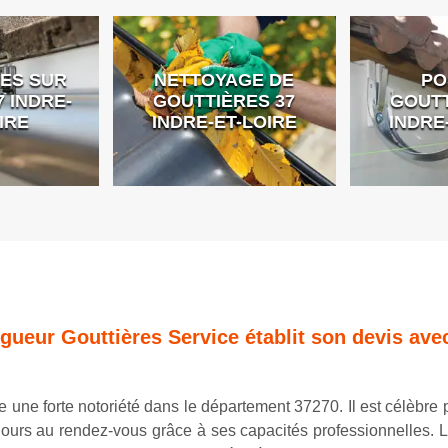
ES SUR
NETTOYAGE DE
PO
 INDRE-
GOUTTIÈRES 37
GOUTT
IRE
INDRE-ET-LOIRE
INDRE
ngueur Gouttières Service établit son devis avec
 une forte notoriété dans le département 37270. Il est célèbre 
toujours au rendez-vous grâce à ses capacités professionnelles.