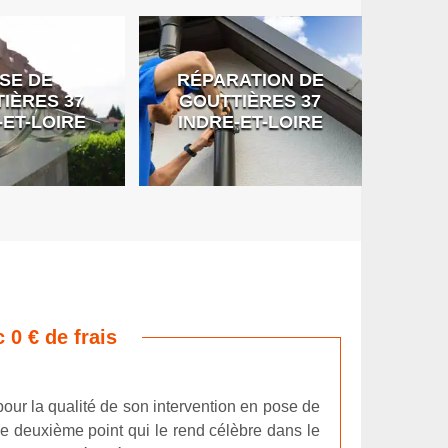
SE DE
RÉPARATION DE
DÉB
IÈRES 37
GOUTTIÈRES 37
G
-ET-LOIRE
INDRE-ET-LOIRE
 0 € de frais
pour la qualité de son intervention en pose de
 Le deuxième point qui le rend célèbre dans le