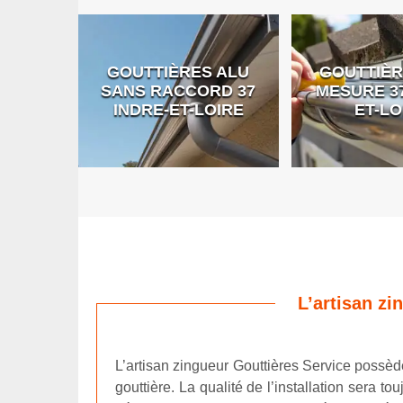
GOUTTIÈRES ALU
GOUTTIÈR
E DE
SANS RACCORD 37
MESURE 37
RE
INDRE-ET-LOIRE
ET-LO
L’artisan zi
L’artisan zingueur Gouttières Service possède
gouttière. La qualité de l’installation sera 