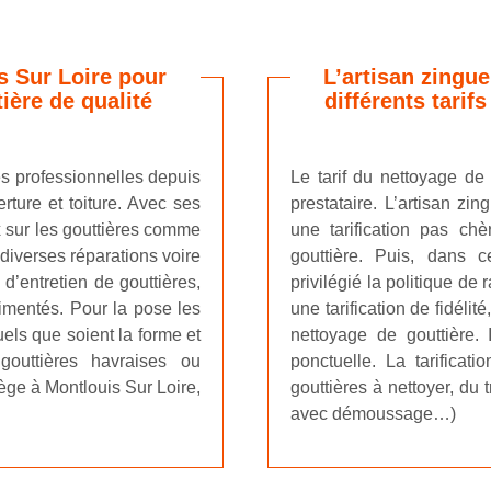
s Sur Loire pour
L’artisan zingu
ière de qualité
différents tarif
tés professionnelles depuis
Le tarif du nettoyage de 
ture et toiture. Avec ses
prestataire. L’artisan zi
x sur les gouttières comme
une tarification pas ch
 diverses réparations voire
gouttière. Puis, dans ce
d’entretien de gouttières,
privilégié la politique de
imentés. Pour la pose les
une tarification de fidélit
uels que soient la forme et
nettoyage de gouttière. I
gouttières havraises ou
ponctuelle. La tarificat
ège à Montlouis Sur Loire,
gouttières à nettoyer, du
avec démoussage…)