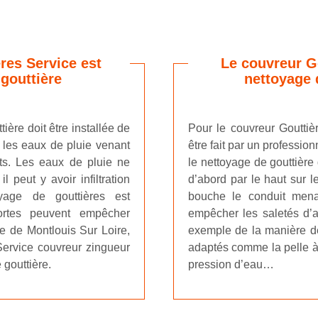
res Service est
Le couvreur Go
gouttière
nettoyage 
ière doit être installée de
Pour le couvreur Gouttièr
r les eaux de pluie venant
être fait par un professio
uts. Les eaux de pluie ne
le nettoyage de gouttière
 peut y avoir infiltration
d’abord par le haut sur l
yage de gouttières est
bouche le conduit mena
ortes peuvent empêcher
empêcher les saletés d’a
le de Montlouis Sur Loire,
exemple de la manière de 
 Service couvreur zingueur
adaptés comme la pelle à 
 gouttière.
pression d’eau…