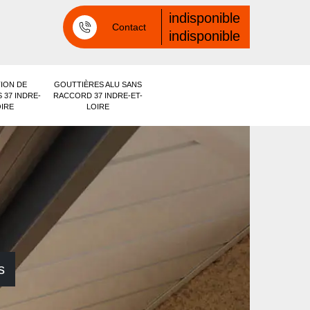
indisponible
Contact
indisponible
ION DE
GOUTTIÈRES ALU SANS
 37 INDRE-
RACCORD 37 INDRE-ET-
OIRE
LOIRE
s