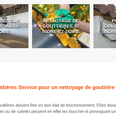
ES SUR
NETTOYAGE DE
PO
 INDRE-
GOUTTIÈRES 37
GOUTT
IRE
INDRE-ET-LOIRE
INDRE
ttières Service pour un nettoyage de gouttière
uttières doivent être en bon état de fonctionnement. Elles doiv
rtes ou de saletés peuvent en effet les boucher et provoquant 