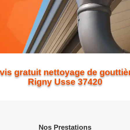
vis gratuit nettoyage de gouttiè
Rigny Usse 37420
Nos Prestations