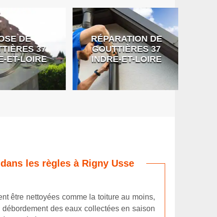
SE DE
RÉPARATION DE
DÉB
IÈRES 37
GOUTTIÈRES 37
G
-ET-LOIRE
INDRE-ET-LOIRE
 dans les règles à Rigny Usse
ent être nettoyées comme la toiture au moins,
un débordement des eaux collectées en saison