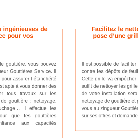
s ingénieuses de
Facilitez le net
ice pour vos
pose d’une gril
de gouttière, vous pouvez
Il est possible de facilit
eur Gouttières Service. Il
contre les dépôts de feuil
 pour assurer l’étanchéité
Cette grille va empêcher 
l est apte à vous donner des
suffit de nettoyer les gri
er tous travaux sur les
de votre installation ser
 de gouttière : nettoyage,
nettoyage de gouttière et 
chage… Il effectue les
vous au zingueur Gouttièr
pour que les gouttières
sur ses offres et demandez
onfiance aux capacités