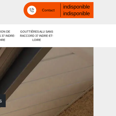
indisponible
Contact
indisponible
ION DE
GOUTTIÈRES ALU SANS
 37 INDRE-
RACCORD 37 INDRE-ET-
OIRE
LOIRE
s