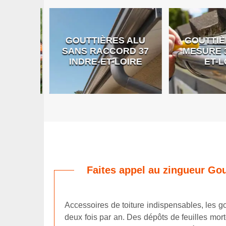
GOUTTIÈRES ALU
GOUTTIÈR
E DE
SANS RACCORD 37
MESURE 37
RE
INDRE-ET-LOIRE
ET-LO
Faites appel au zingueur Gou
Accessoires de toiture indispensables, les go
deux fois par an. Des dépôts de feuilles mo