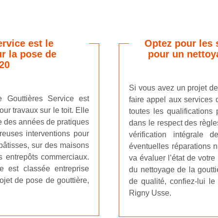
rvice est le
Optez pour les 
r la pose de
pour un nettoy
20
Si vous avez un projet de
e Gouttières Service est
faire appel aux services 
ur travaux sur le toit. Elle
toutes les qualifications
le des années de pratiques
dans le respect des règle
breuses interventions pour
vérification intégrale d
e bâtisses, sur des maisons
éventuelles réparations né
es entrepôts commerciaux.
va évaluer l’état de votr
se est classée entreprise
du nettoyage de la goutti
ojet de pose de gouttière,
de qualité, confiez-lui l
Rigny Usse.