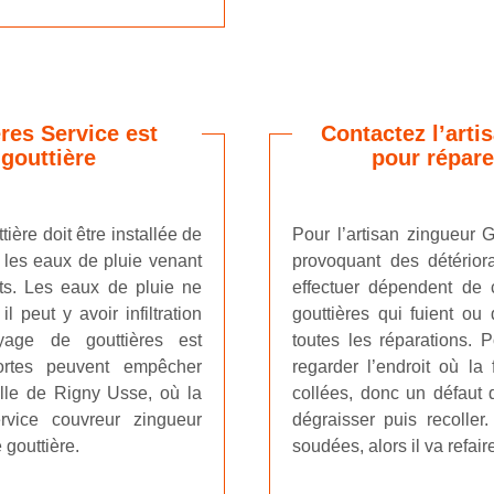
res Service est
Contactez l’arti
gouttière
pour répare
ière doit être installée de
Pour l’artisan zingueur G
r les eaux de pluie venant
provoquant des détériora
uts. Les eaux de pluie ne
effectuer dépendent de 
 peut y avoir infiltration
gouttières qui fuient ou
yage de gouttières est
toutes les réparations. P
ortes peuvent empêcher
regarder l’endroit où la 
ille de Rigny Usse, où la
collées, donc un défaut de
rvice couvreur zingueur
dégraisser puis recoller
 gouttière.
soudées, alors il va refair