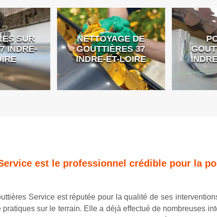
ES SUR
NETTOYAGE DE
PO
 INDRE-
GOUTTIÈRES 37
GOUTT
IRE
INDRE-ET-LOIRE
INDRE
Service est le professionnel crédible pour la p
ttières Service est réputée pour la qualité de ses interventions
pratiques sur le terrain. Elle a déjà effectué de nombreuses inte