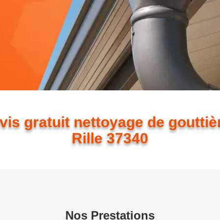
vis gratuit nettoyage de gouttiè
Rille 37340
Nos Prestations