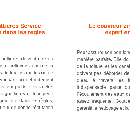
ttières Service
Le couvreur zi
 dans les règles
expert e
Pour assurer son bon fonct
gouttières doivent être en
manière parfaite. Elle do
 être nettoyées comme la
de la toiture et les can
s de feuilles mortes ou de
doivent pas déborder de l
rovoquant un débordement
d’eau à travers les f
s leur poids, ces saletés
indispensable parce q
 gouttières et leur perte
l’écoulement des eaux de 
gouttière dans les règles,
assez fréquente, Goutti
gueur de bonne réputation
garantit le nettoyage et la