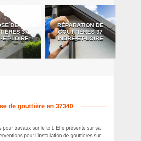
SE DE
RÉPARATION DE
DÉB
IÈRES 37
GOUTTIÈRES 37
G
-ET-LOIRE
INDRE-ET-LOIRE
ose de gouttière en 37340
 pour travaux sur le toit. Elle présente sur sa
rventions pour l’installation de gouttières sur