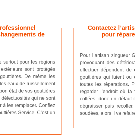
professionnel
Contactez l’arti
changements de
pour répare
Pour l’artisan zingueur G
e surtout pour les régions
provoquant des détériora
xtérieurs sont protégés
effectuer dépendent de 
s gouttières. De même les
gouttières qui fuient ou
des eaux de ruissellement
toutes les réparations. P
bon état de vos gouttières
regarder l’endroit où la 
 défectuosités qui ne sont
collées, donc un défaut de
er à les remplacer. Confiez
dégraisser puis recoller
uttières Service. C’est un
soudées, alors il va refair