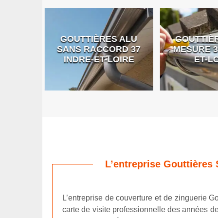
GOUTTIÈRES ALU
GOUTTIÈR
E DE
SANS RACCORD 37
MESURE 37
RE
INDRE-ET-LOIRE
ET-LO
L’entreprise Gouttières 
L’entreprise de couverture et de zinguerie Gou
carte de visite professionnelle des années de 