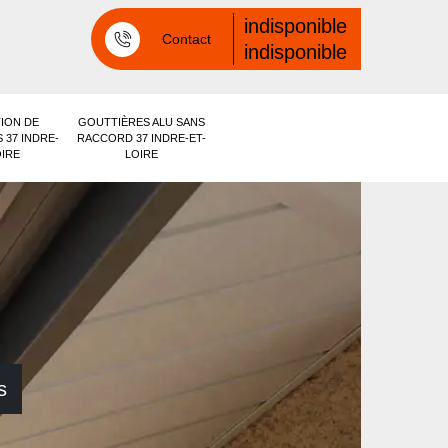
indisponible
Contact
indisponible
ION DE
GOUTTIÈRES ALU SANS
 37 INDRE-
RACCORD 37 INDRE-ET-
OIRE
LOIRE
s