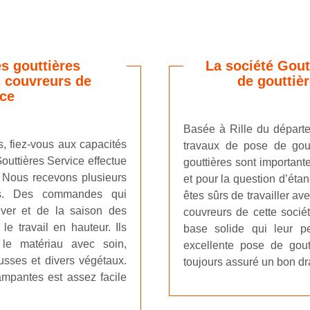
s gouttières
La société Gout
s couvreurs de
de gouttiè
ice
Basée à Rille du départe
s, fiez-vous aux capacités
travaux de pose de gout
outtières Service effectue
gouttières sont important
 Nous recevons plusieurs
et pour la question d’étan
s. Des commandes qui
êtes sûrs de travailler av
iver et de la saison des
couvreurs de cette socié
le travail en hauteur. Ils
base solide qui leur 
 le matériau avec soin,
excellente pose de goutt
usses et divers végétaux.
toujours assuré un bon dr
ampantes est assez facile