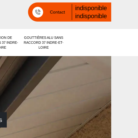
indisponible
Contact
indisponible
ION DE
GOUTTIÈRES ALU SANS
 37 INDRE-
RACCORD 37 INDRE-ET-
OIRE
LOIRE
s