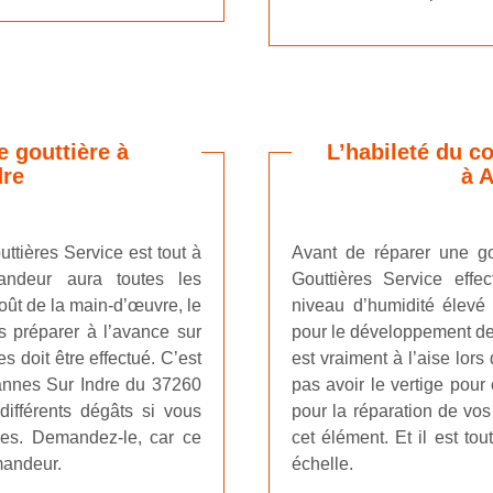
 gouttière à
L’habileté du c
dre
à A
ttières Service est tout à
Avant de réparer une gou
andeur aura toutes les
Gouttières Service effe
coût de la main-d’œuvre, le
niveau d’humidité élevé 
 préparer à l’avance sur
pour le développement des
s doit être effectué. C’est
est vraiment à l’aise lors
tannes Sur Indre du 37260
pas avoir le vertige pour 
différents dégâts si vous
pour la réparation de vos
ères. Demandez-le, car ce
cet élément. Et il est to
mandeur.
échelle.