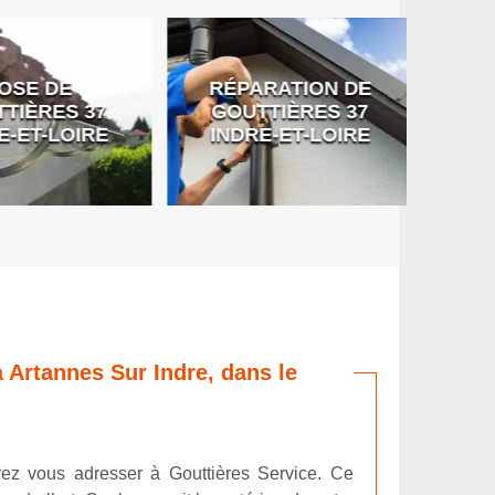
SE DE
RÉPARATION DE
DÉB
IÈRES 37
GOUTTIÈRES 37
G
-ET-LOIRE
INDRE-ET-LOIRE
 Artannes Sur Indre, dans le
rez vous adresser à Gouttières Service. Ce