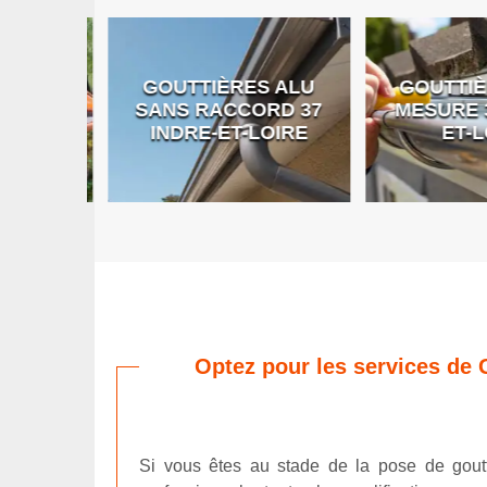
GOUTTIÈRES ALU
GOUTTIÈR
E DE
SANS RACCORD 37
MESURE 37
RE
INDRE-ET-LOIRE
ET-LO
Optez pour les services de 
Si vous êtes au stade de la pose de goutt