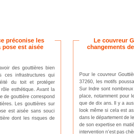
ce préconise les
Le couvreur G
 pose est aisée
changements de 
avoir des gouttières bien
Pour le couvreur Gouttiè
s ces infrastructures qui
37260, les motifs pouss
héité du toit et protéger
Sur Indre sont nombreux e
 rôle esthétique. Avant la
place, notamment pour le
de de gouttière correspond
que de dix ans. Il y a au
tières. Les gouttières sur
look même si cela est ass
se est aisée sans souci
dans le département de le 
tière dont les risques de
de son expertise en mati
intervention n’est pas chè