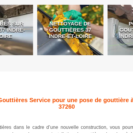
ES SUR
NETTOYAGE DE
PO
 INDRE-
GOUTTIÈRES 37
GOUTT
IRE
INDRE-ET-LOIRE
INDRE
Gouttières Service pour une pose de gouttière à
37260
ières dans le cadre d’une nouvelle construction, vous pour