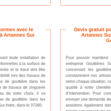
normes avec le
Devis gratuit po
 à Artannes Sur
Artannes Sur
Go
ant toute installation de
Pour pouvoir maintenir
tionnelles à la surface de
entreprise Gouttières 
inée et le tracé doit être
concernant les gouttièr
bilité lors des travaux de
constamment nos artisans
e de gouttière dans les
selon chaque situation, ce
se de travaux de zinguerie
qualité à notre clientè
au de votre choix, il va
d’intervention. Pour co
se de gouttière dans les
envoyer une demande de d
Sur Indre, dans le 37260.
assistons également da