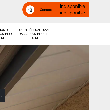
indisponible
Contact
indisponible
ION DE
GOUTTIÈRES ALU SANS
 37 INDRE-
RACCORD 37 INDRE-ET-
OIRE
LOIRE
s