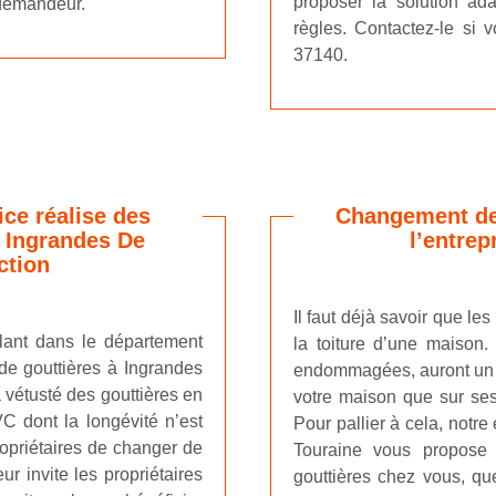
proposer la solution ad
demandeur.
règles. Contactez-le si 
37140.
ce réalise des
Changement de 
 Ingrandes De
l’entrep
ction
Il faut déjà savoir que le
llant dans le département
la toiture d’une maison.
de gouttières à Ingrandes
endommagées, auront un im
a vétusté des gouttières en
votre maison que sur ses
C dont la longévité n’est
Pour pallier à cela, notr
ropriétaires de changer de
Touraine vous propose 
r invite les propriétaires
gouttières chez vous, que