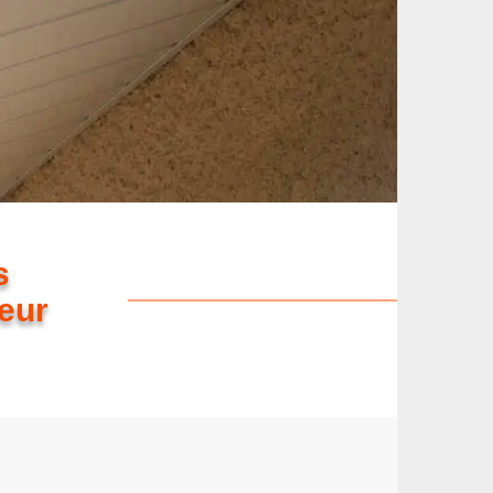
s
eur