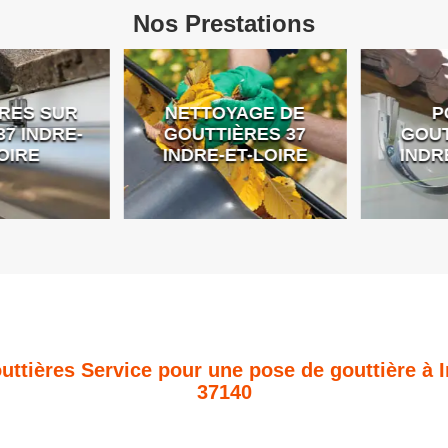
Nos Prestations
ES SUR
NETTOYAGE DE
PO
 INDRE-
GOUTTIÈRES 37
GOUTT
IRE
INDRE-ET-LOIRE
INDRE
uttières Service pour une pose de gouttière à 
37140