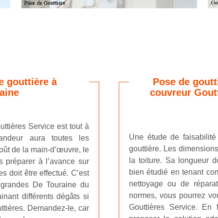
 gouttière à
Pose de goutt
aine
couvreur Goutt
ttières Service est tout à
Une étude de faisabilité
andeur aura toutes les
gouttière. Les dimensions
coût de la main-d’œuvre, le
la toiture. Sa longueur d
 préparer à l’avance sur
bien étudié en tenant com
s doit être effectué. C’est
nettoyage ou de répara
Ingrandes De Touraine du
normes, vous pourrez vous
nant différents dégâts si
Gouttières Service. En 
ttières. Demandez-le, car