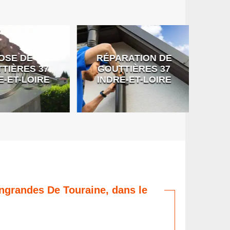
SE DE
RÉPARATION DE
DÉB
IÈRES 37
GOUTTIÈRES 37
G
-ET-LOIRE
INDRE-ET-LOIRE
Ingrandes De Touraine, dans le