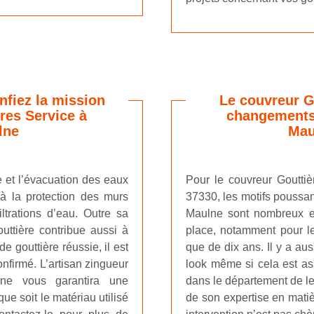
nfiez la mission
Le couvreur G
ères Service à
changements 
lne
Mau
te et l’évacuation des eaux
Pour le couvreur Gouttiè
i à la protection des murs
37330, les motifs poussan
iltrations d’eau. Outre sa
Maulne sont nombreux et 
uttière contribue aussi à
place, notamment pour le
e gouttière réussie, il est
que de dix ans. Il y a au
onfirmé. L’artisan zingueur
look même si cela est ass
lne vous garantira une
dans le département de le 
que soit le matériau utilisé
de son expertise en mati