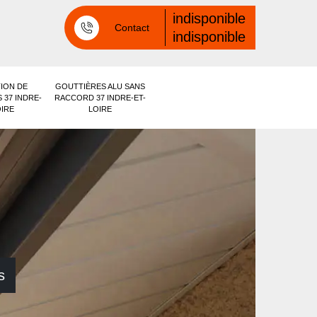
indisponible
Contact
indisponible
ION DE
GOUTTIÈRES ALU SANS
 37 INDRE-
RACCORD 37 INDRE-ET-
OIRE
LOIRE
s