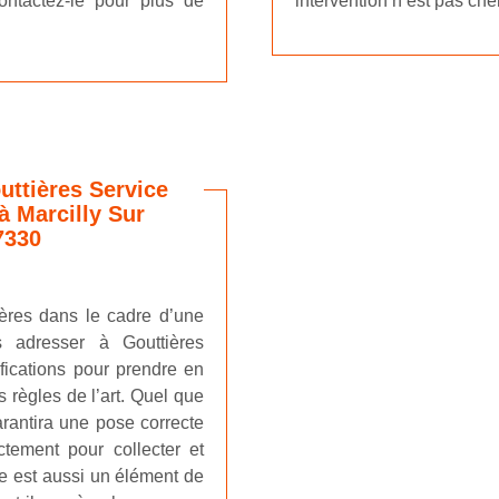
ontactez-le pour plus de
intervention n’est pas chè
uttières Service
à Marcilly Sur
7330
ières dans le cadre d’une
s adresser à Gouttières
ifications pour prendre en
s règles de l’art. Quel que
garantira une pose correcte
ectement pour collecter et
re est aussi un élément de