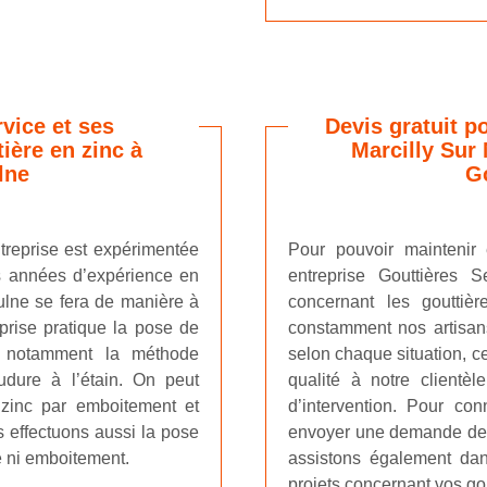
vice et ses
Devis gratuit po
ière en zinc à
Marcilly Sur
lne
Go
treprise est expérimentée
Pour pouvoir maintenir
os années d’expérience en
entreprise Gouttières 
ulne se fera de manière à
concernant les gouttièr
eprise pratique la pose de
constamment nos artisans
s notamment la méthode
selon chaque situation, ce
udure à l’étain. On peut
qualité à notre clientè
 zinc par emboitement et
d’intervention. Pour co
s effectuons aussi la pose
envoyer une demande de d
e ni emboitement.
assistons également da
projets concernant vos gou