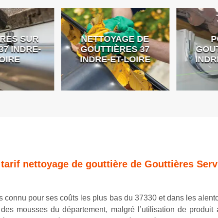
ES SUR
NETTOYAGE DE
PO
 INDRE-
GOUTTIÈRES 37
GOUTT
IRE
INDRE-ET-LOIRE
INDRE
 tarif nettoyage de gouttière de Gouttières Serv
ès connu pour ses coûts les plus bas du 37330 et dans les alento
es mousses du département, malgré l’utilisation de produit an