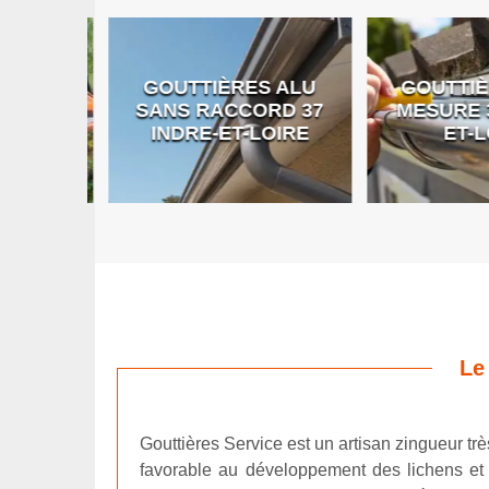
GOUTTIÈRES ALU
GOUTTIÈR
E DE
SANS RACCORD 37
MESURE 37
RE
INDRE-ET-LOIRE
ET-LO
Le
Gouttières Service est un artisan zingueur tr
favorable au développement des lichens et d