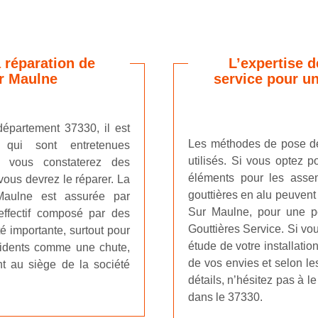
 réparation de
L’expertise d
ur Maulne
service pour un
département 37330, il est
Les méthodes de pose de 
s qui sont entretenues
utilisés. Si vous optez p
, vous constaterez des
éléments pour les assem
 vous devrez le réparer. La
gouttières en alu peuvent 
 Maulne est assurée par
Sur Maulne, pour une pos
 effectif composé par des
Gouttières Service. Si vou
té importante, surtout pour
étude de votre installatio
ccidents comme une chute,
de vos envies et selon le
nt au siège de la société
détails, n’hésitez pas à l
dans le 37330.