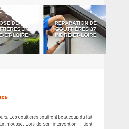
SE DE
RÉPARATION DE
DÉB
IÈRES 37
GOUTTIÈRES 37
G
-ET-LOIRE
INDRE-ET-LOIRE
ice
urs. Les gouttières souffrent beaucoup du fait
timousse. Lors de son intervention, il tient