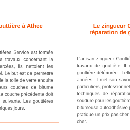
outtière à Athee
Le zingueur 
réparation de 
ttières Service est formée
L’artisan zingueur Goutti
s travaux concernant la
travaux de gouttière. Il
ercées, ils nettoient les
gouttière détériorée. Il 
l. Le but est de permettre
années. Il met son savoir
 de la toile de verre enduite
particuliers, professionnels
ieurs couches de bitume
techniques de réparati
 La couche précédente doit
soudure pour les gouttièr
 suivante. Les gouttières
bitumeuse autoadhésive p
elques jours.
pratique un prix pas cher 
cher.