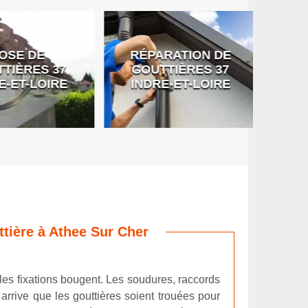
SE DE
RÉPARATION DE
DÉB
IÈRES 37
GOUTTIÈRES 37
G
-ET-LOIRE
INDRE-ET-LOIRE
ttière à Athee Sur Cher
 les fixations bougent. Les soudures, raccords
arrive que les gouttières soient trouées pour