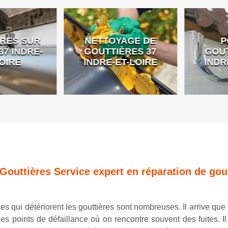
ES SUR
NETTOYAGE DE
PO
 INDRE-
GOUTTIÈRES 37
GOUTT
IRE
INDRE-ET-LOIRE
INDRE
Gouttières Service expert en réparation de gou
es qui détériorent les gouttières sont nombreuses. Il arrive que
s points de défaillance où on rencontre souvent des fuites. Il 