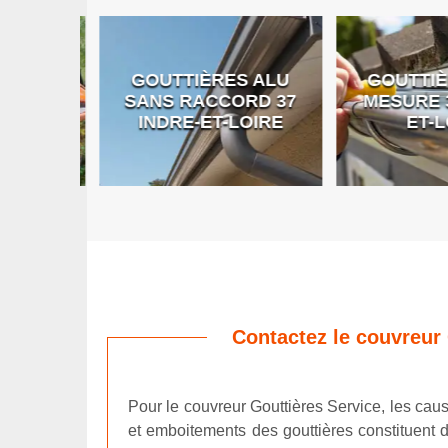
GOUTTIÈRES ALU
GOUTTIÈR
E DE
SANS RACCORD 37
MESURE 37
RE
INDRE-ET-LOIRE
ET-LO
Contactez le couvreur 
Pour le couvreur Gouttières Service, les caus
et emboitements des gouttières constituent de