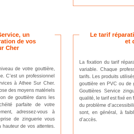
Service, un
Le tarif répara
ration de vos
et 
ur Cher
La fixation du tarif répa
iveau de votre gouttière,
variable. Chaque profe
ce. C’est un professionnel
tarifs. Les produits utili
ervices à Athee Sur Cher.
gouttière en PVC ou de g
spose des moyens matériels
Gouttières Service zin
ion de gouttière dans les
qualité, le tarif est fixé e
héité parfaite de votre
du problème d’accessibili
ement, adressez-vous à
sont, en général, à faib
reprise de zinguerie vous
d’accès.
a hauteur de vos attentes.