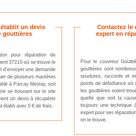
établit un devis
Contactez le 
e gouttières
expert en rép
tion pour réparation de
Pour le couvreur Gouttiè
ment 37210 où se trouve le
gouttières sont nombreus
ffit d’envoyer une demande
soudures, raccords et e
uer de plusieurs manières
points de défaillance où 
iété à Parcay Meslay, soit
les gouttières soient tro
re se trouvant sur le site
quelle que soit la cause
ement un devis à récupérer
toujours une technique à 
t établi avec 0 € de frais.
expert pour ses réparatio
on le trouve.