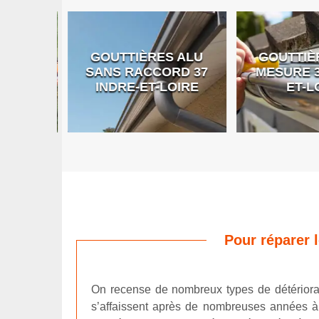
GOUTTIÈRES ALU
GOUTTIÈR
E DE
SANS RACCORD 37
MESURE 37
RE
INDRE-ET-LOIRE
ET-LO
Pour réparer l
On recense de nombreux types de détériorat
s’affaissent après de nombreuses années à c