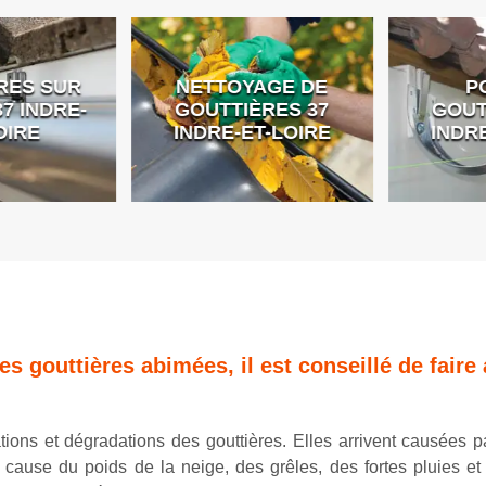
ES SUR
NETTOYAGE DE
PO
 INDRE-
GOUTTIÈRES 37
GOUTT
IRE
INDRE-ET-LOIRE
INDRE
es gouttières abimées, il est conseillé de faire
ions et dégradations des gouttières. Elles arrivent causées p
ause du poids de la neige, des grêles, des fortes pluies et a