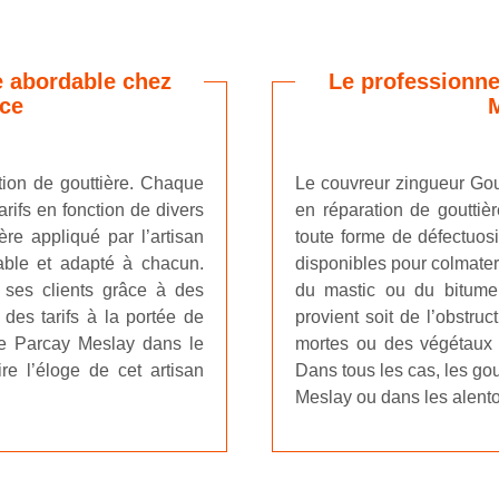
re abordable chez
Le professionne
ice
ation de gouttière. Chaque
Le couvreur zingueur Gou
arifs en fonction de divers
en réparation de gouttièr
ère appliqué par l’artisan
toute forme de défectuosi
dable et adapté à chacun.
disponibles pour colmater l
e ses clients grâce à des
du mastic ou du bitume.
 des tarifs à la portée de
provient soit de l’obstru
 de Parcay Meslay dans le
mortes ou des végétaux s
e l’éloge de cet artisan
Dans tous les cas, les go
Meslay ou dans les alento