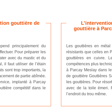
tion gouttière de
L’interventi
y
gouttière à Par
épend principalement du
Les gouttières en métal t
ffectuer. Pour préparer les
résistants que celles en 
mater avec du mastic et du
gouttières en cuivre. 
il faut utiliser de l’étain
compétences plus techniqu
ts sont trop importants, la
à Parcay Meslay dans le
lacement de partie abîmée.
de gouttière Gouttières Se
ervice, implanté à Parcay
les gouttières. Pour résor
uttière compétitif dans le
avec de la toile émeri. P
l’endroit du trou même.