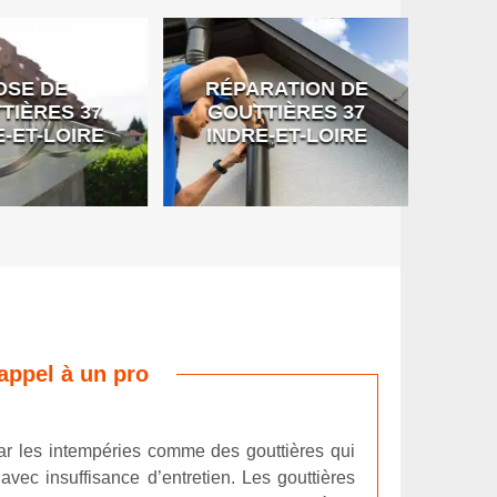
SE DE
RÉPARATION DE
DÉB
IÈRES 37
GOUTTIÈRES 37
G
-ET-LOIRE
INDRE-ET-LOIRE
 appel à un pro
ar les intempéries comme des gouttières qui
vec insuffisance d’entretien. Les gouttières