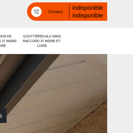
indisponible
Contact
indisponible
ION DE
GOUTTIÈRES ALU SANS
 37 INDRE-
RACCORD 37 INDRE-ET-
OIRE
LOIRE
s