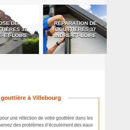
SE DE
RÉPARATION DE
DÉB
IÈRES 37
GOUTTIÈRES 37
G
-ET-LOIRE
INDRE-ET-LOIRE
gouttière à Villebourg
 pour une réfection de votre gouttière dans les
s observez des problèmes d’écoulement des eaux