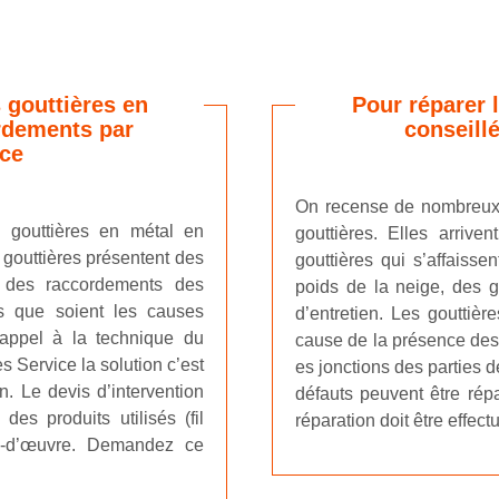
 gouttières en
Pour réparer l
rdements par
conseillé
ice
On recense de nombreux t
s gouttières en métal en
gouttières. Elles arriv
s gouttières présentent des
gouttières qui s’affais
u des raccordements des
poids de la neige, des gr
les que soient les causes
d’entretien. Les gouttièr
t appel à la technique du
cause de la présence des
 Service la solution c’est
es jonctions des parties 
n. Le devis d’intervention
défauts peuvent être répa
des produits utilisés (fil
réparation doit être effec
in-d’œuvre. Demandez ce