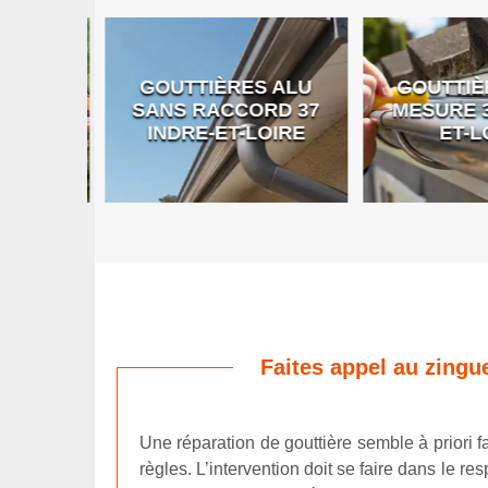
GOUTTIÈRES ALU
GOUTTIÈR
E DE
SANS RACCORD 37
MESURE 37
RE
INDRE-ET-LOIRE
ET-LO
Faites appel au zingu
Une réparation de gouttière semble à priori fa
règles. L’intervention doit se faire dans le 