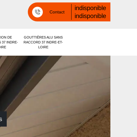
indisponible
Contact
indisponible
ION DE
GOUTTIÈRES ALU SANS
 37 INDRE-
RACCORD 37 INDRE-ET-
OIRE
LOIRE
s