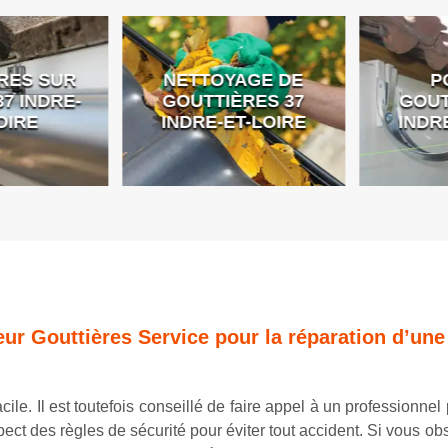
ES SUR
NETTOYAGE DE
PO
 INDRE-
GOUTTIÈRES 37
GOUTT
IRE
INDRE-ET-LOIRE
INDRE
eur Gouttières Service pour la réparation d’une 
cile. Il est toutefois conseillé de faire appel à un professionnel
respect des règles de sécurité pour éviter tout accident. Si vou